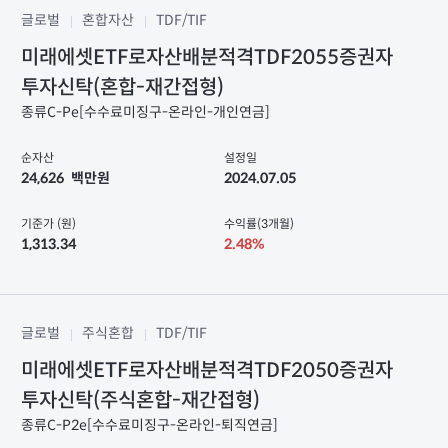
글로벌
혼합자산
TDF/TIF
미래에셋ETF로자산배분적격TDF2055증권자
투자신탁(혼합-재간접형)
종류C-Pe[수수료미징구-온라인-개인연금]
순자산
설정일
24,626
백만원
2024.07.05
기준가 (원)
수익률(3개월)
1,313.34
2.48%
글로벌
주식혼합
TDF/TIF
미래에셋ETF로자산배분적격TDF2050증권자
투자신탁(주식혼합-재간접형)
종류C-P2e[수수료미징구-온라인-퇴직연금]