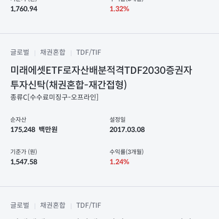
1,760.94
1.32%
글로벌
채권혼합
TDF/TIF
미래에셋ETF로자산배분적격TDF2030증권자
투자신탁(채권혼합-재간접형)
종류C[수수료미징구-오프라인]
순자산
설정일
175,248
백만원
2017.03.08
기준가 (원)
수익률(3개월)
1,547.58
1.24%
글로벌
채권혼합
TDF/TIF