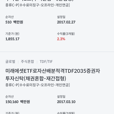
종류C-P[수수료미징구-오프라인-개인연금]
순자산
설정일
510
백만원
2017.02.27
기준가 (원)
수익률(3개월)
1,855.17
2.3%
글로벌
주식혼합
TDF/TIF
미래에셋ETF로자산배분적격TDF2035증권자
투자신탁(채권혼합-재간접형)
종류C-P[수수료미징구-오프라인-개인연금]
순자산
설정일
150,160
백만원
2017.03.10
기준가 (원)
수익률(3개월)