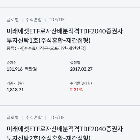
글로벌
주식혼합
TDF/TIF
미래에셋ETF로자산배분적격TDF2040증권자
투자신탁1호(주식혼합-재간접형)
종류C-P[수수료미징구-오프라인-개인연금]
순자산
설정일
131,916
백만원
2017.02.27
기준가 (원)
수익률(3개월)
1,818.71
2.31%
글로벌
주식혼합
TDF/TIF
미래에셋ETF로자산배분적격TDF2040증권자
투자신탁2호(주식혼합-재간접형)