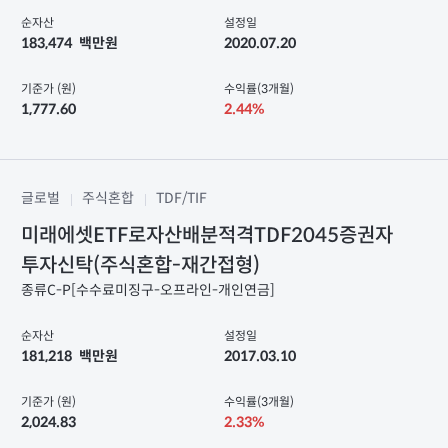
순자산
설정일
183,474
백만원
2020.07.20
기준가 (원)
수익률(3개월)
1,777.60
2.44%
글로벌
주식혼합
TDF/TIF
미래에셋ETF로자산배분적격TDF2045증권자
투자신탁(주식혼합-재간접형)
종류C-P[수수료미징구-오프라인-개인연금]
순자산
설정일
181,218
백만원
2017.03.10
기준가 (원)
수익률(3개월)
2,024.83
2.33%